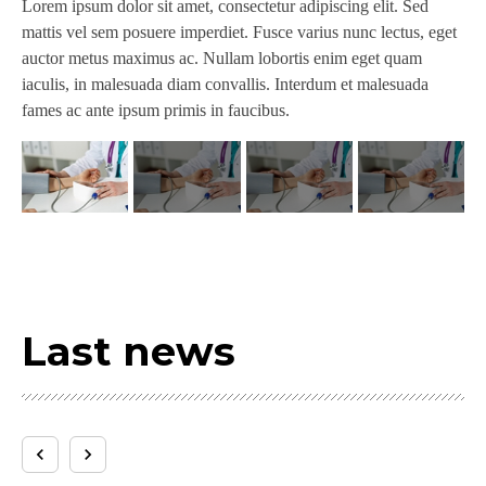
Lorem ipsum dolor sit amet, consectetur adipiscing elit. Sed
Lor
mattis vel sem posuere imperdiet. Fusce varius nunc lectus, eget
mat
auctor metus maximus ac. Nullam lobortis enim eget quam
au
iaculis, in malesuada diam convallis. Interdum et malesuada
iac
fames ac ante ipsum primis in faucibus.
fam
Last news
С Новым годом, Рождеством! »
keyboard_arrow_left
keyboard_arrow_right