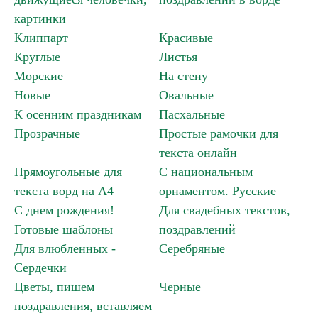
картинки
Клиппарт
Красивые
Круглые
Листья
Морские
На стену
Новые
Овальные
К осенним праздникам
Пасхальные
Прозрачные
Простые рамочки для
текста онлайн
Прямоугольные для
С национальным
текста ворд на А4
орнаментом. Русские
С днем рождения!
Для свадебных текстов,
С днем рождения! Готовые шаблоны »
Готовые шаблоны
поздравлений
Для влюбленных -
Серебряные
Сердечки
Цветы, пишем
Черные
поздравления, вставляем