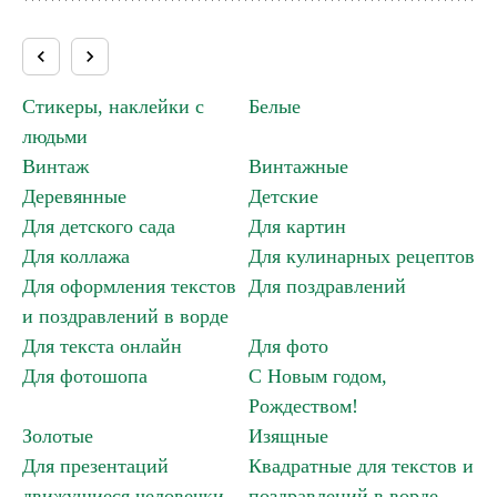
keyboard_arrow_left
keyboard_arrow_right
Стикеры, наклейки с
Белые
людьми
Винтаж
Винтажные
Деревянные
Детские
Для детского сада
Для картин
Для коллажа
Для кулинарных рецептов
Для оформления текстов
Для поздравлений
и поздравлений в ворде
Для текста онлайн
Для фото
Для текста онлайн »
Для фотошопа
С Новым годом,
Рождеством!
Золотые
Изящные
Для презентаций
Квадратные для текстов и
движущиеся человечки,
поздравлений в ворде