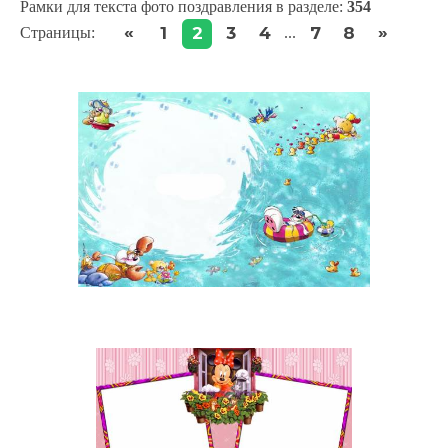
Рамки для текста фото поздравления в разделе
:
354
«
»
1
2
3
4
7
8
Страницы
:
...