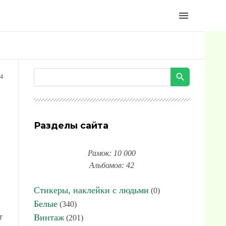
menu
44
Разделы сайта
Рамок: 10 000
Альбомов: 42
Стикеры, наклейки с людьми
(0)
Белые
(340)
Винтаж
т
(201)