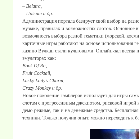
– Belatra,
– Unicum и др.
Администрация портала базирует свой выбор на разно
музыке, правилах и возможностях слотов. Основное в
возможность выбора разной тематики (морской, космич
карточные игры работают на основе использования г
казино Вулкан стали культовыми. Онлайн-зал всегда п
эмуляторах как:
Book Of Ra,
Fruit Cocktail,
Lucky Lady's Charm,
Crazy Monkey и др.
Новое поколение гэмблеров использует для игры самы
слотам с прогрессивным джекпотом, рисковой игрой и
демо-режиме, так и на денежные средства. Бесплатна
техники. Только получив опыт, можно переходить к б