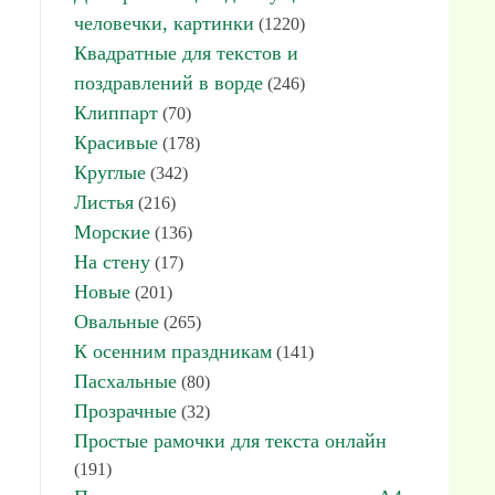
человечки, картинки
(1220)
Квадратные для текстов и
поздравлений в ворде
(246)
Клиппарт
(70)
Красивые
(178)
Круглые
(342)
Листья
(216)
Морские
(136)
На стену
(17)
Новые
(201)
Овальные
(265)
К осенним праздникам
(141)
Пасхальные
(80)
Прозрачные
(32)
Простые рамочки для текста онлайн
(191)