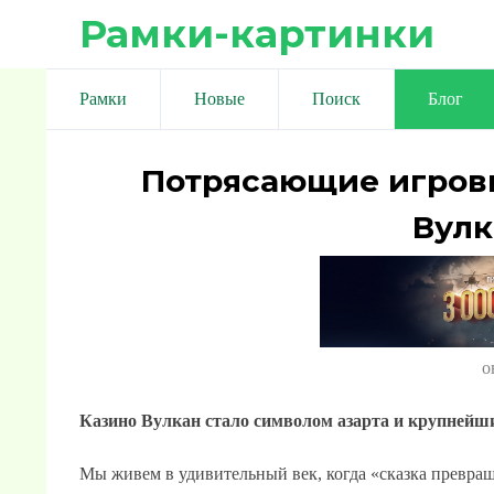
Рамки-картинки
Рамки
Новые
Поиск
Блог
Потрясающие игров
Вулк
о
Казино Вулкан стало символом азарта и крупней
Мы живем в удивительный век, когда «сказка превращ