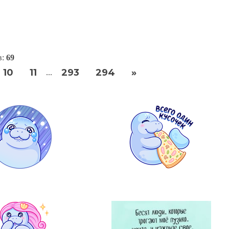
в:
69
10
11
293
294
»
...