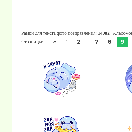
Рамки для текста фото поздравления:
14082
| Альбомо
«
1
2
7
8
9
Страницы
:
...